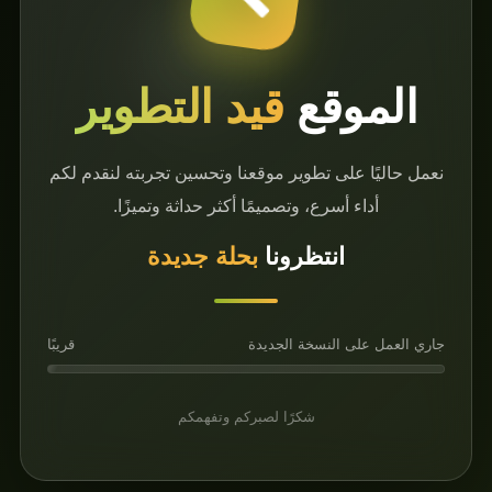
وقع
قيد التطوير
على تطوير موقعنا وتحسين تجربته لنقدم لكم
 أسرع، وتصميمًا أكثر حداثة وتميزًا.
انتظرونا
بحلة جديدة
ى النسخة الجديدة
قريبًا
شكرًا لصبركم وتفهمكم