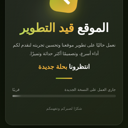
وقع
قيد التطوير
على تطوير موقعنا وتحسين تجربته لنقدم لكم
 أسرع، وتصميمًا أكثر حداثة وتميزًا.
انتظرونا
بحلة جديدة
ى النسخة الجديدة
قريبًا
شكرًا لصبركم وتفهمكم