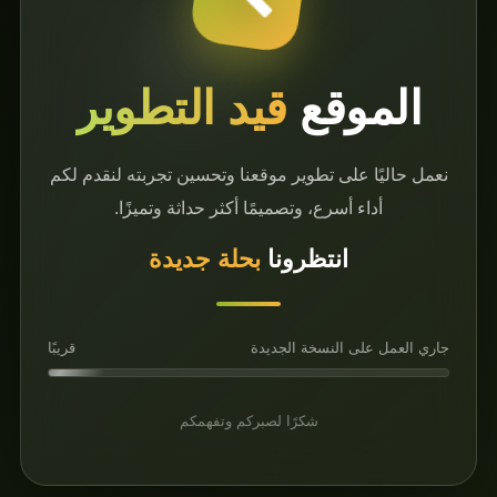
وقع
قيد التطوير
على تطوير موقعنا وتحسين تجربته لنقدم لكم
 أسرع، وتصميمًا أكثر حداثة وتميزًا.
انتظرونا
بحلة جديدة
ى النسخة الجديدة
قريبًا
شكرًا لصبركم وتفهمكم