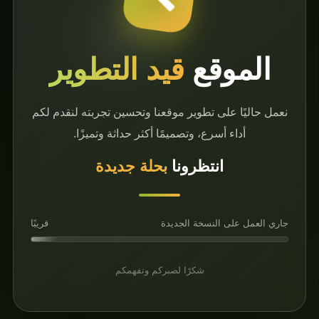
وقع
قيد التطوير
على تطوير موقعنا وتحسين تجربته لنقدم لكم
 أسرع، وتصميمًا أكثر حداثة وتميزًا.
انتظرونا
بحلة جديدة
ى النسخة الجديدة
قريبًا
شكرًا لصبركم وتفهمكم