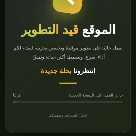
وقع
قيد التطوير
على تطوير موقعنا وتحسين تجربته لنقدم لكم
 أسرع، وتصميمًا أكثر حداثة وتميزًا.
انتظرونا
بحلة جديدة
ى النسخة الجديدة
قريبًا
شكرًا لصبركم وتفهمكم